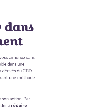
D dans
ment
vous aimeriez sans
side dans une
ts dérivés du CBD
ffrant une méthode
 son action. Par
ider à
réduire