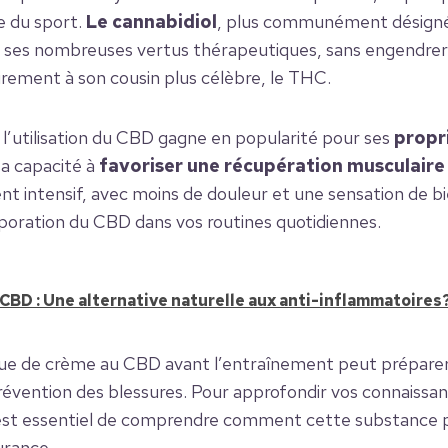
e du sport.
Le cannabidiol
, plus communément désigné p
ar ses nombreuses vertus thérapeutiques, sans engendrer
rement à son cousin plus célèbre, le THC.
, l’utilisation du CBD gagne en popularité pour ses
propr
a capacité à
favoriser une récupération musculaire
nt intensif, avec moins de douleur et une sensation de bi
poration du CBD dans vos routines quotidiennes.
CBD : Une alternative naturelle aux anti-inflammatoires
que de crème au CBD avant l’entraînement peut préparer
 prévention des blessures. Pour approfondir vos connaissanc
l est essentiel de comprendre comment cette substance p
urance.