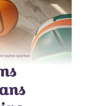
re routine sportive
ons
dans