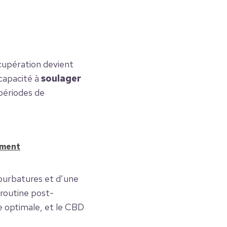
écupération devient
 capacité à
soulager
périodes de
ement
courbatures et d’une
 routine post-
e optimale, et le CBD