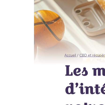
Accueil
/
CBD et récupéra
Les m
d’int