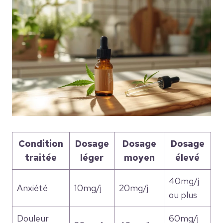
Condition
Dosage
Dosage
Dosage
traitée
léger
moyen
élevé
40mg/j
Anxiété
10mg/j
20mg/j
ou plus
Douleur
60mg/j