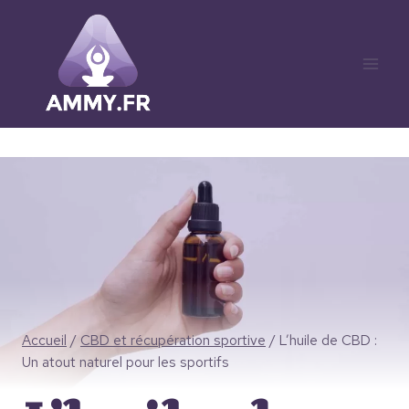
Aller
au
contenu
Accueil
/
CBD et récupération sportive
/
L’huile de CBD :
Un atout naturel pour les sportifs