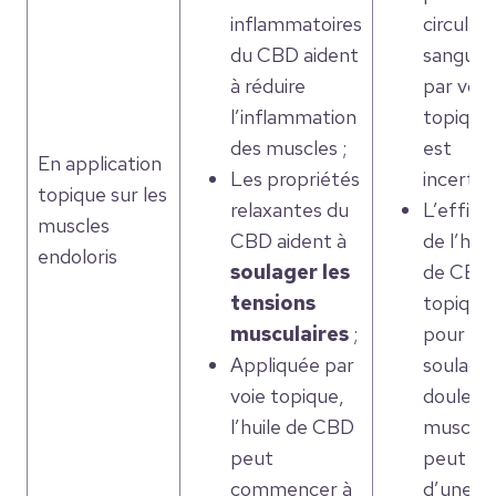
inflammatoires
circulat
du CBD aident
sanguin
à réduire
par voie
l’inflammation
topique
des muscles ;
est
En application
Les propriétés
incertain
topique sur les
relaxantes du
L’effica
muscles
CBD aident à
de l’huil
endoloris
soulager les
de CBD
tensions
topique
musculaires
;
pour
Appliquée par
soulager
voie topique,
douleur
l’huile de CBD
muscula
peut
peut var
commencer à
d’une