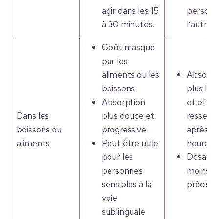
agir dans les 15
personn
à 30 minutes.
l’autre.
Goût masqué
par les
aliments ou les
Absorpt
boissons
plus len
Absorption
et effet
Dans les
plus douce et
ressenti
boissons ou
progressive
après 1 
aliments
Peut être utile
heures
pour les
Dosage
personnes
moins
sensibles à la
précis
voie
sublinguale