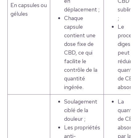
en
CBD
En capsules ou
déplacement ;
sublingu
gélules
Chaque
;
capsule
Le
contient une
process
dose fixe de
digestif
CBD, ce qui
peut
facilite le
réduire l
contrôle de la
quantit
quantité
de CBD
ingérée.
absorbé
Soulagement
La
ciblé de la
quantit
douleur ;
de CBD
Les propriétés
absorb
anti-
par la