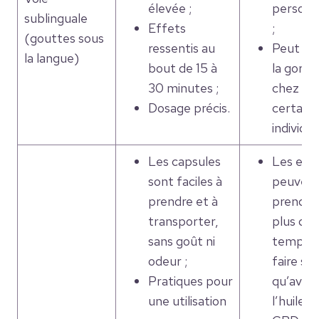
élevée ;
personn
sublinguale
Effets
;
(gouttes sous
ressentis au
Peut irri
la langue)
bout de 15 à
la gorge
30 minutes ;
chez
Dosage précis.
certains
individus
Les capsules
Les eff
sont faciles à
peuven
prendre et à
prendre
transporter,
plus de
sans goût ni
temps à
odeur ;
faire sen
Pratiques pour
qu’avec
une utilisation
l’huile d